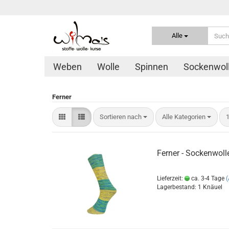
Alle
Weben
Wolle
Spinnen
Sockenwol
Ferner
Sortieren nach
p
Sortieren nach
Alle Kategorien
1
Ferner - Sockenwoll
Lieferzeit:
ca. 3-4 Tage
Lagerbestand: 1 Knäuel