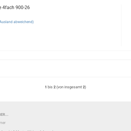
e 4fach 900-26
(Ausland abweichend)
1
bis
2
(von insgesamt
2
)
ER...
imer