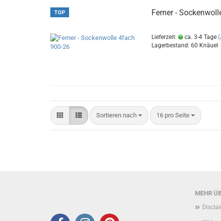
Ferner - Sockenwoll
TOP
Lieferzeit:
ca. 3-4 Tage
Lagerbestand: 60 Knäuel
Sortieren nach
pro Seite
Sortieren nach
16 pro Seite
MEHR ÜB
Discla