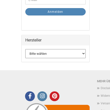
ZUR
Mail
NEWSLETTER-
ANMELDUNG
Anmelden
Hersteller
MEHR ÜB
Discla
Widerr
Versan