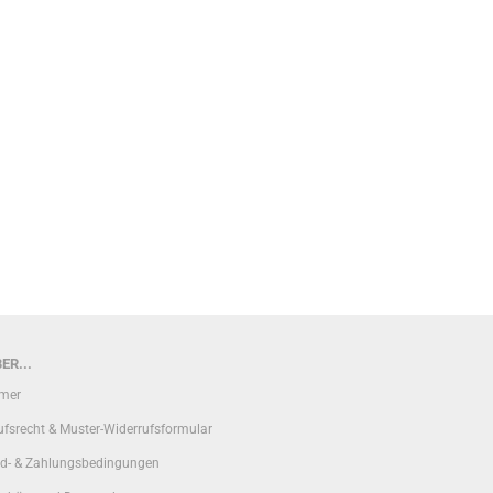
ER...
imer
ufsrecht & Muster-Widerrufsformular
d- & Zahlungsbedingungen