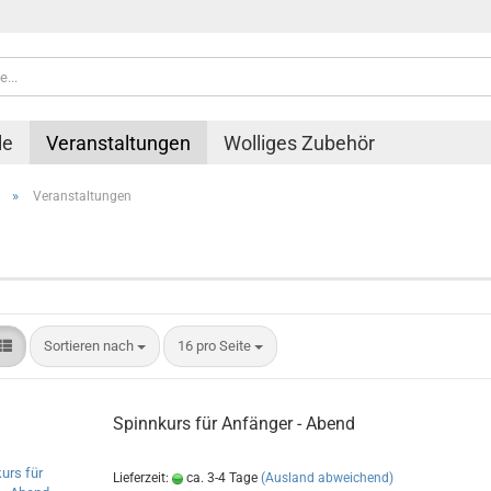
le
Veranstaltungen
Wolliges Zubehör
»
Veranstaltungen
Sortieren nach
pro Seite
Sortieren nach
16 pro Seite
Spinnkurs für Anfänger - Abend
Lieferzeit:
ca. 3-4 Tage
(Ausland abweichend)