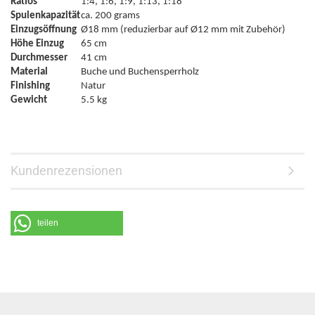
Ratios
1:4, 1:6, 1:9, 1:13, 1:18
Spulenkapazität
ca. 200 grams
Einzugsöffnung
Ø18 mm (reduzierbar auf Ø12 mm mit Zubehör)
Höhe Einzug
65 cm
Durchmesser
41 cm
Material
Buche und Buchensperrholz
Finishing
Natur
Gewicht
5.5 kg
Kundenrezensionen
teilen