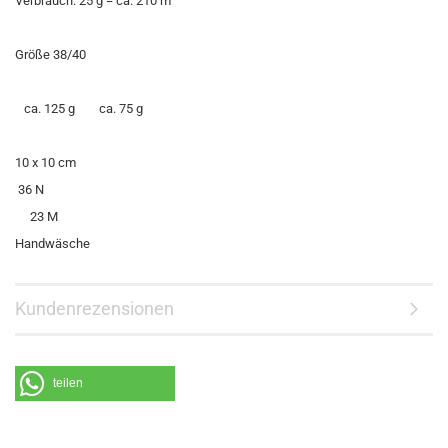
Verbrauch: 25 g = ca. 210 m
Größe 38/40
ca. 125 g ca. 75 g
10 x 10 cm
36 N
23 M
Handwäsche
Kundenrezensionen
teilen